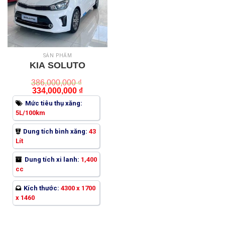
SẢN PHẨM
KIA SOLUTO
386,000,000
₫
Giá
Giá
334,000,000
₫
gốc
hiện
là:
tại
Mức tiêu thụ xăng:
386,000,000 ₫.
là:
5L/100km
334,000,000 ₫.
Dung tích bình xăng:
43
Lít
Dung tích xi lanh:
1,400
cc
Kích thước:
4300 x 1700
x 1460