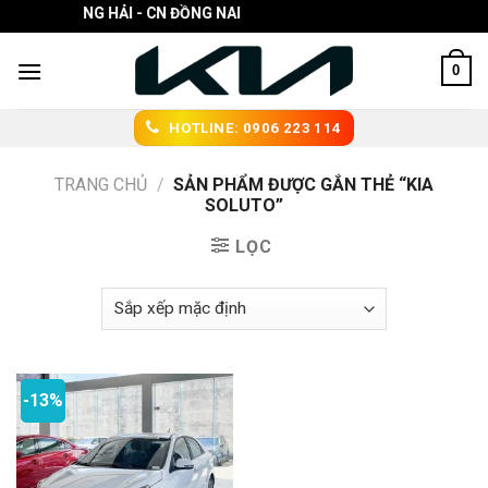
Skip
Ô TÔ TRƯỜNG HẢI - CN ĐỒNG NAI
to
content
0
HOTLINE: 0906 223 114
TRANG CHỦ
/
SẢN PHẨM ĐƯỢC GẮN THẺ “KIA
SOLUTO”
LỌC
-13%